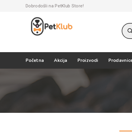
Dobrodošli na PetKlub Store!
Prod
sear
Početna
Akcija
Proizvodi
Prodavnic