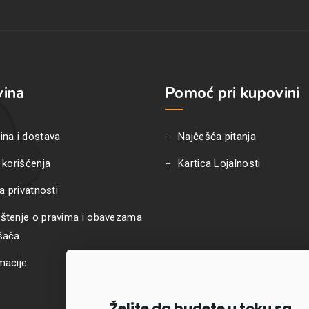
ina
Pomoć pri kupovini
ina i dostava
Najčešća pitanja
 korišćenja
Kartica Lojalnosti
ka privatnosti
štenje o pravima i obavezama
šača
macije
Želite da budete u toku sa