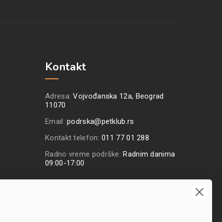
Kontakt
Adresa:
Vojvođanska 12a, Beograd
11070
Email:
podrska@petklub.rs
Kontakt telefon:
011 77 01 288
Radno vreme podrške:
Radnim danima
09:00-17:00
Prijavite se na naš
newsletter