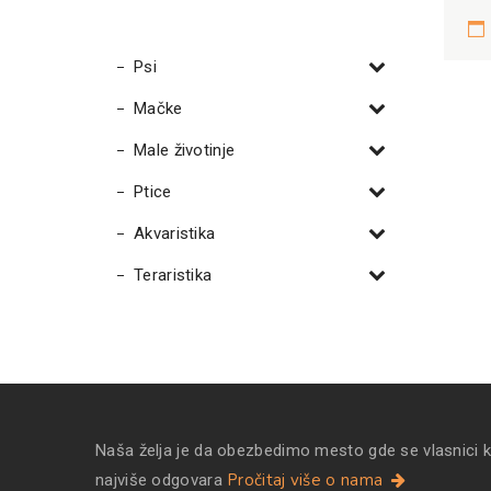
Psi
Mačke
Male životinje
Ptice
Akvaristika
Teraristika
Naša želja je da obezbedimo mesto gde se vlasnici 
Pročitaj više o nama
najviše odgovara