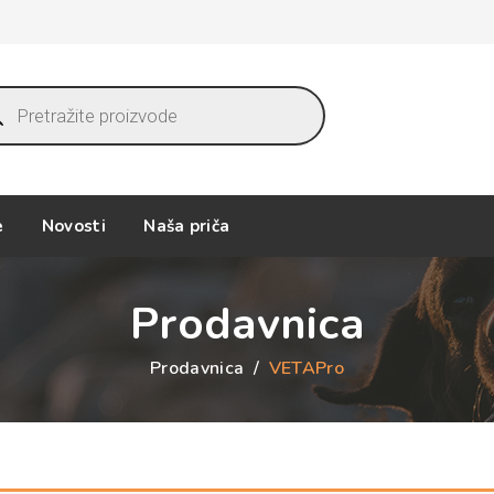
ucts
ch
e
Novosti
Naša priča
Prodavnica
Prodavnica
/
VETAPro