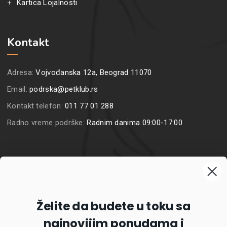
Kartica Lojalnosti
Kontakt
Adresa:
Vojvođanska 12a, Beograd 11070
Email:
podrska@petklub.rs
Kontakt telefon:
011 77 01 288
Radno vreme podrške:
Radnim danima 09:00-17:00
Prijavite se na naš newsletter
Želite da budete u toku sa
najnovijim ponudama i