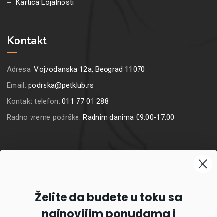
Kartica Lojalnosti
Kontakt
Adresa:
Vojvođanska 12a, Beograd 11070
Email:
podrska@petklub.rs
Kontakt telefon:
011 77 01 288
Radno vreme podrške:
Radnim danima 09:00-17:00
Prijavite se na naš newsletter
Želite da budete u toku sa
najnovijim ponudama i