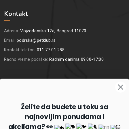
Kontakt
Adresa:
Vojvođanska 12a, Beograd 11070
Email:
podrska@petklub.rs
Kontakt telefon:
011 77 01 288
Radno vreme podrške:
Radnim danima 09:00-17:00
Prijavite se na naš newsletter
Želite da budete u toku sa
najnovijim ponudama i
Prijavi se
akcijama? 👀