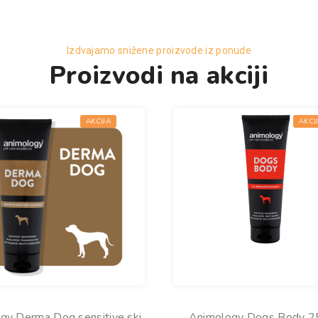
Izdvajamo snižene proizvode iz ponude
Proizvodi na akciji
AKCIJA
AKCI
gy Derma Dog sensitive skin
Animology Dogs Body 2