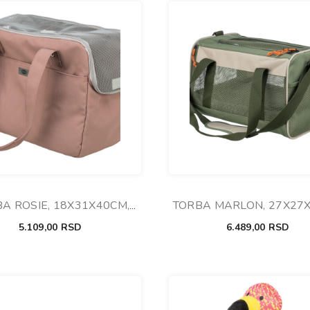
A ROSIE, 18X31X40CM,
TORBA MARLON, 27X27
ROZE
MASLINASTO/KRE
5.109,00
RSD
6.489,00
RSD