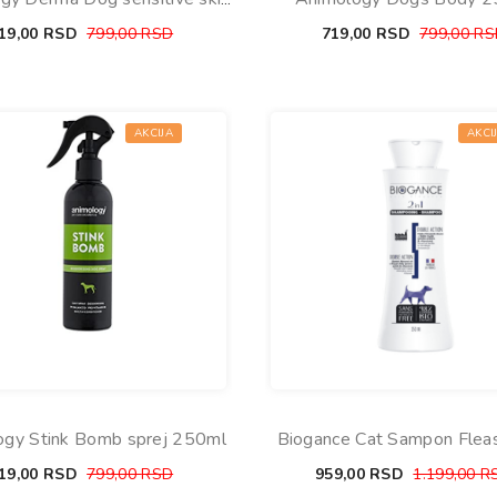
250ml
19,00
RSD
799,00
RSD
719,00
RSD
799,00
RS
AKCIJA
AKCI
ogy Stink Bomb sprej 250ml
Biogance Cat Sampon Fle
250ml
19,00
RSD
799,00
RSD
959,00
RSD
1.199,00
R