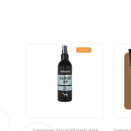
AKCIJA
Animology Cloud K9 body mist
Animolo