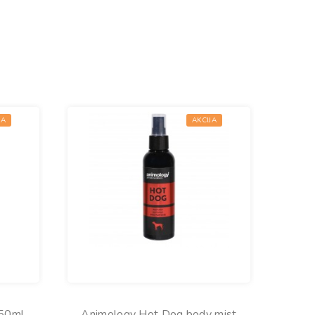
JA
AKCIJA
50ml
Animology Hot Dog body mist