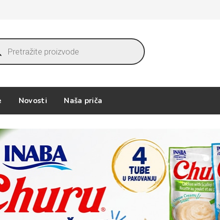
ucts
ch
e
Novosti
Naša priča