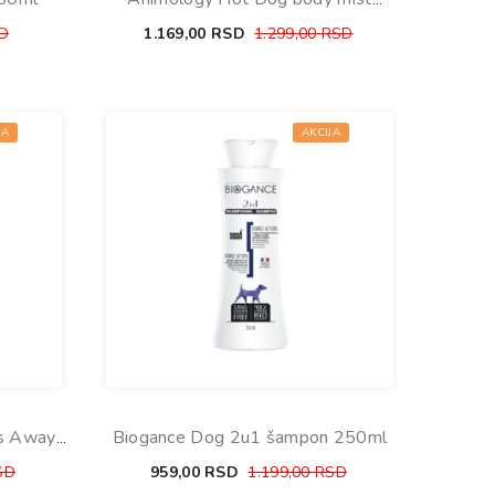
parfem 150ml
D
1.169,00
RSD
1.299,00
RSD
JA
AKCIJA
as Away
Biogance Dog 2u1 šampon 250ml
SD
959,00
RSD
1.199,00
RSD