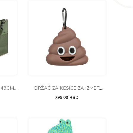
X43CM,
DRŽAČ ZA KESICE ZA IZMET,
M
8X5CM, 1X15CM, BRAON
799,00
RSD