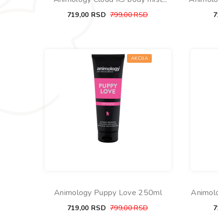
150ml
719,00
RSD
799,00
RSD
7
AKCIJA
Animology Puppy Love 250ml
Animol
719,00
RSD
799,00
RSD
7