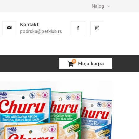
Nalog
Kontakt
podrska@petklub.rs
0
Moja korpa