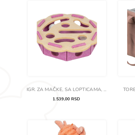
IGR. ZA MAČKE, SA LOPTICAMA, U
TORB
OBLIKU CVETA, 30X7,5CM
1.539,00
RSD