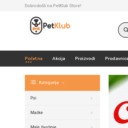
Dobrodošli na PetKlub Store!
Prod
sear
Početna
Akcija
Proizvodi
Prodavnic
Kategorije
Psi
Mačke
Male životinje