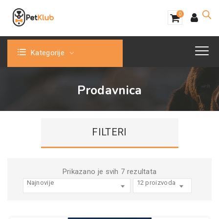
0
Kategorije
Prodavnica
FILTERI
Sortirano
Prikazano je svih 7 rezultata
Najnovije
12 proizvoda
po
najnovijem