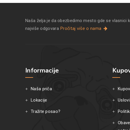
Naša želja je da obezbedimo mesto gde se vlasnici 
Pročitaj više o nama
najviše odgovara
Informacije
Kupov
Naša priča
Kupov
Lokacije
Uslovi
Tražite posao?
Politi
Obave