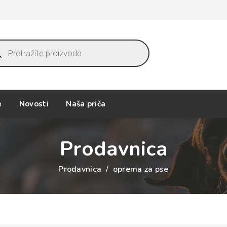
ucts
ch
e
Novosti
Naša priča
Prodavnica
Prodavnica
/
oprema za pse