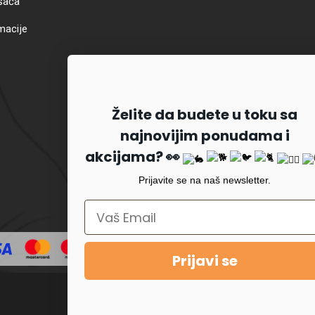
šača
macije
Želite da budete u toku sa
najnovijim ponudama i
akcijama? 👀
Prijavite se na naš newsletter.
Prijavi se