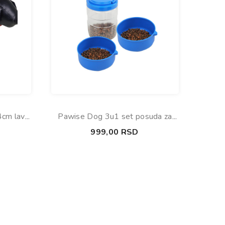
4cm lava
Pawise Dog 3u1 set posuda za
putovanje 12.5×12.5x17cm
999,00
RSD