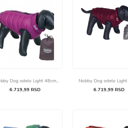
bby Dog odelo Light 48cm
Nobby Dog odelo Ligh
ljubicasta-braon
dvostrano bordo-si
6.719,99
RSD
6.719,99
RSD