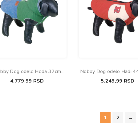
bby Dog odelo Hoda 32cm
Nobby Dog odelo Hadi 4
zelena
crveno
4.779,99
RSD
5.249,99
RSD
1
2
→