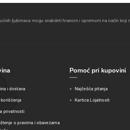
kućnih ljubimaca mogu snabdeti hranom i opremom na način koji 
ina
Pomoć pri kupovini
ina i dostava
Najčešća pitanja
 korišćenja
Kartica Lojalnosti
ka privatnosti
štenje o pravima i obavezama