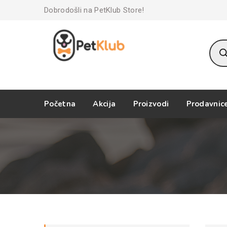
Dobrodošli na PetKlub Store!
Prod
sear
Početna
Akcija
Proizvodi
Prodavnic