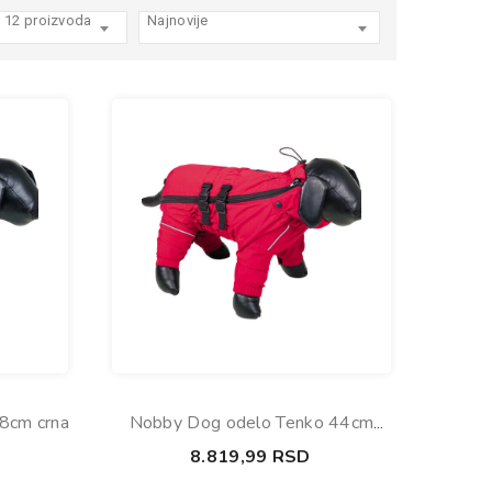
12 proizvoda
Najnovije
8cm crna
Nobby Dog odelo Tenko 44cm
crvena
8.819,99
RSD