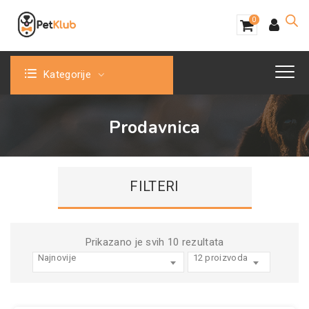
0
Kategorije
Prodavnica
FILTERI
Sortirano
Prikazano je svih 10 rezultata
Najnovije
12 proizvoda
po
najnovijem