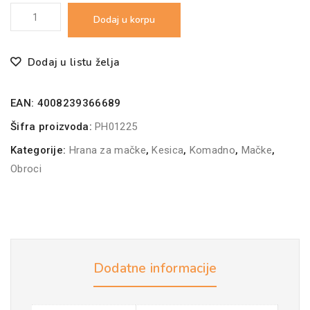
Vitakraft
Dodaj u korpu
Cat
Kitten
Dodaj u listu želja
Poesie
DS
EAN:
4008239366689
Sos
85g
Šifra proizvoda:
PH01225
količina
Kategorije:
Hrana za mačke
,
Kesica
,
Komadno
,
Mačke
,
Obroci
Dodatne informacije