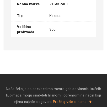
Robna marka
VITAKRAFT
Tip
Kesica
Veličina
85g
proizvoda
Naša želja je da obezbedimo mesto gde se vlasnici kućnih
ljubimaca mogu snabdeti hranom i opremom na način koji
Pročitaj više o nama
njima najviše odgovara