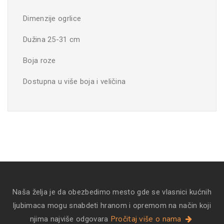
Dimenzije ogrlice
Dužina 25-31 cm
Boja roze
Dostupna u više boja i veličina
Naša želja je da obezbedimo mesto gde se vlasnici kućnih
ljubimaca mogu snabdeti hranom i opremom na način koji
Pročitaj više o nama
njima najviše odgovara