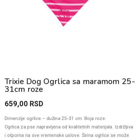
Trixie Dog Ogrlica sa maramom 25-
31cm roze
659,00
RSD
Dimenzije ogrlice – dužina 25-31 cm. Boja roze.
Ogrlica za pse napravljena od kvalitetnih materijala. Izdržljiva
i otporna na sve vremenske uslove. Širina ogrlice se može