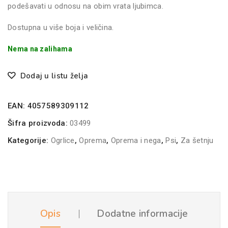
podešavati u odnosu na obim vrata ljubimca.
Dostupna u više boja i veličina.
Nema na zalihama
Dodaj u listu želja
EAN:
4057589309112
Šifra proizvoda:
03499
Kategorije:
Ogrlice
,
Oprema
,
Oprema i nega
,
Psi
,
Za šetnju
Opis
Dodatne informacije