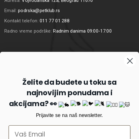
Adresa:
Vojvođanska 12a, Beograd 11070
Email:
podrska@petklub.rs
Kontakt telefon:
011 77 01 288
Radno vreme podrške:
Radnim danima 09:00-17:00
Prijavite se na naš newsletter
Želite da budete u toku sa
najnovijim ponudama i
Prijavi se
akcijama? 👀
Prijavite se na naš newsletter.