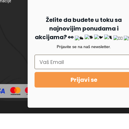
macije
Želite da budete u toku sa
najnovijim ponudama i
akcijama? 👀
Prijavite se na naš newsletter.
Prijavi se
opyright © 2022
PetKlub
. All rights reserved. Made with ❤️ by
Code