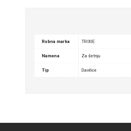
Robna marka
TRIXIE
Namena
Za šetnju
Tip
Davilice