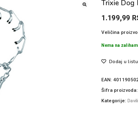
Trixie Dog 
1.199,99
R
Veličina proizvo
Nema na zaliha
Dodaj u listu
EAN:
40119050
Šifra proizvoda
Kategorije:
Davil