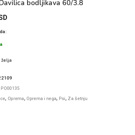
Davilica bodljikava 60/3.8
SD
da:
ma
 želja
22109
:
PO00135
ice
,
Oprema
,
Oprema i nega
,
Psi
,
Za šetnju