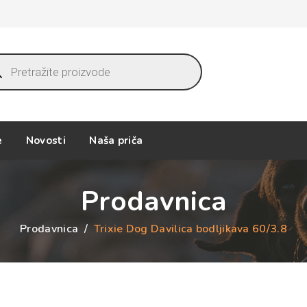
ucts
ch
e
Novosti
Naša priča
Prodavnica
Prodavnica
/
Trixie Dog Davilica bodljikava 60/3.8