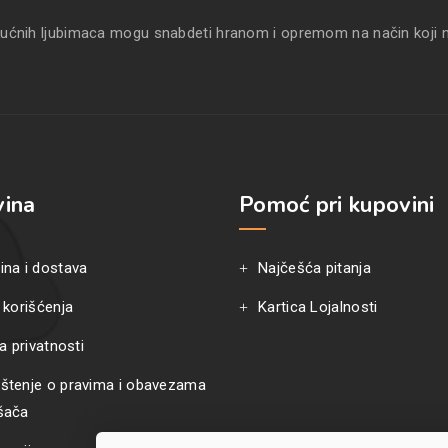
kućnih ljubimaca mogu snabdeti hranom i opremom na način koji 
ina
Pomoć pri kupovini
ina i dostava
Najčešća pitanja
 korišćenja
Kartica Lojalnosti
ka privatnosti
štenje o pravima i obavezama
šača