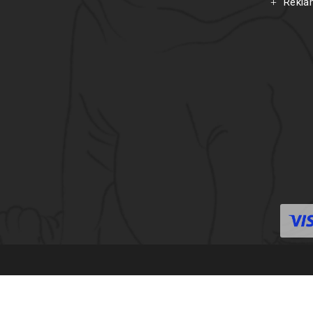
Rekla
C