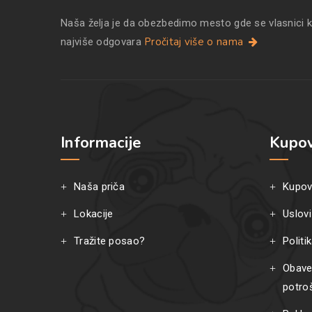
Naša želja je da obezbedimo mesto gde se vlasnici 
Pročitaj više o nama
najviše odgovara
Informacije
Kupov
Naša priča
Kupov
Lokacije
Uslovi
Tražite posao?
Politi
Obave
potro