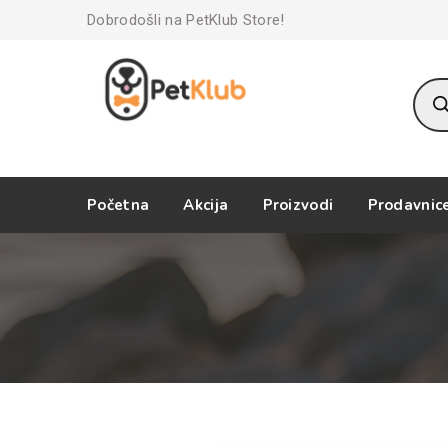
Dobrodošli na PetKlub Store!
Prod
sear
Početna
Akcija
Proizvodi
Prodavnic