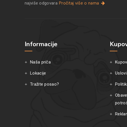
Pročitaj više o nama
najviše odgovara
Informacije
Kupov
Naša priča
Kupov
Lokacije
Uslovi
Tražite posao?
Politi
Obave
potro
Rekla