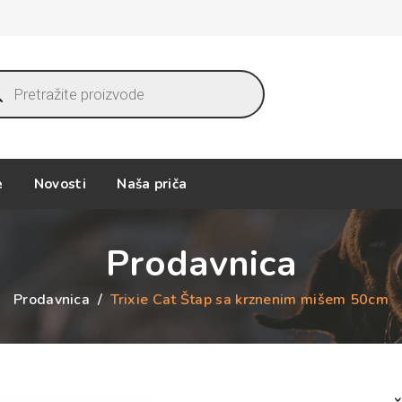
ucts
ch
e
Novosti
Naša priča
Prodavnica
Prodavnica
/
Trixie Cat Štap sa krznenim mišem 50cm