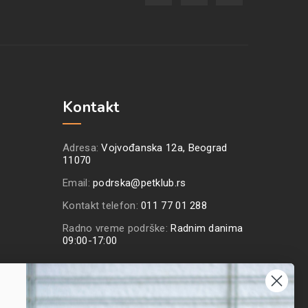
Kontakt
Adresa:
Vojvođanska 12a, Beograd
11070
Email:
podrska@petklub.rs
Kontakt telefon:
011 77 01 288
Radno vreme podrške:
Radnim danima
09:00-17:00
Prijavite se na naš