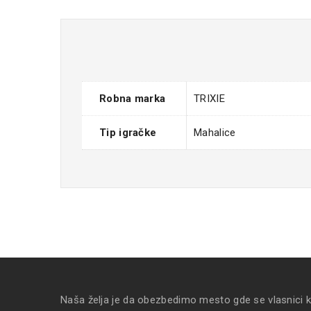
Robna marka
TRIXIE
Tip igračke
Mahalice
Naša želja je da obezbedimo mesto gde se vlasnici 