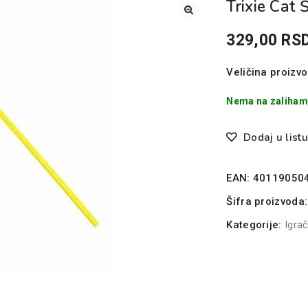
Trixie Cat
329,00
RS
Veličina proizvo
Nema na zaliha
Dodaj u listu
EAN:
40119050
Šifra proizvoda
Kategorije:
Igra