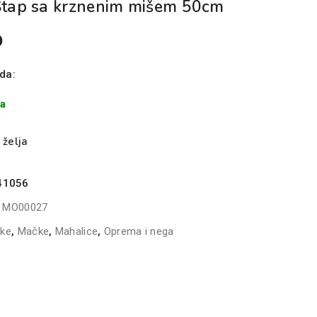
 Štap sa krznenim mišem 50cm
D
da:
ma
 želja
41056
:
MO00027
čke
,
Mačke
,
Mahalice
,
Oprema i nega