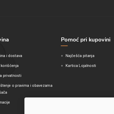
ina
Pomoć pri kupovini
ina i dostava
Najčešća pitanja
 korišćenja
Kartica Lojalnosti
ka privatnosti
štenje o pravima i obavezama
šača
macije