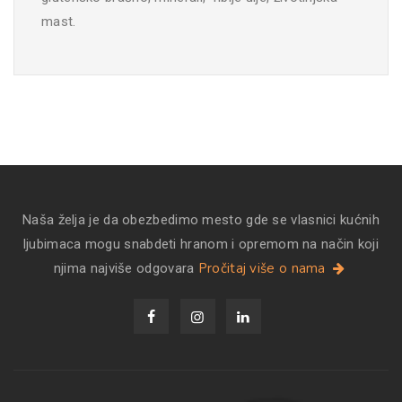
mast.
Naša želja je da obezbedimo mesto gde se vlasnici kućnih
ljubimaca mogu snabdeti hranom i opremom na način koji
Pročitaj više o nama
njima najviše odgovara