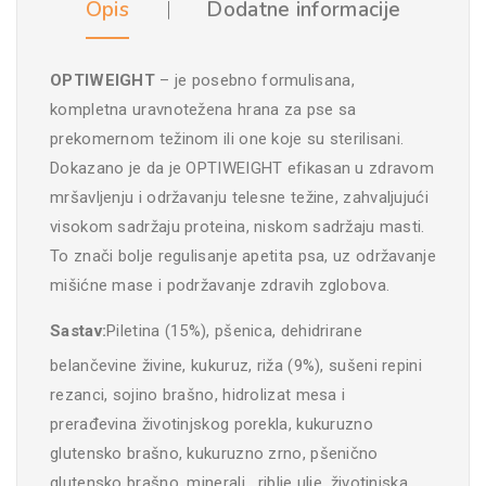
Opis
Dodatne informacije
OPTIWEIGHT
– je posebno formulisana,
kompletna uravnotežena hrana za pse sa
prekomernom težinom ili one koje su sterilisani.
Dokazano je da je OPTIWEIGHT efikasan u zdravom
mršavljenju i održavanju telesne težine, zahvaljujući
visokom sadržaju proteina, niskom sadržaju masti.
To znači bolje regulisanje apetita psa, uz održavanje
mišićne mase i podržavanje zdravih zglobova.
Sastav:
Piletina (15%), pšenica, dehidrirane
belančevine živine, kukuruz, riža (9%), sušeni repini
rezanci, sojino brašno, hidrolizat mesa i
prerađevina životinjskog porekla, kukuruzno
glutensko brašno, kukuruzno zrno, pšenično
glutensko brašno, minerali, riblje ulje, životinjska