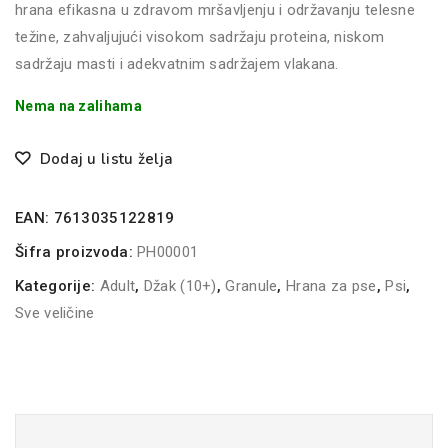
hrana efikasna u zdravom mršavljenju i održavanju telesne
težine, zahvaljujući visokom sadržaju proteina, niskom
sadržaju masti i adekvatnim sadržajem vlakana.
Nema na zalihama
Dodaj u listu želja
EAN:
7613035122819
Šifra proizvoda:
PH00001
Kategorije:
Adult
,
Džak (10+)
,
Granule
,
Hrana za pse
,
Psi
,
Sve veličine