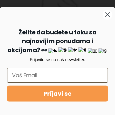
Prijavite se na naš newsletter
Želite da budete u toku sa
najnovijim ponudama i
Prijavi se
akcijama? 👀
Prijavite se na naš newsletter.
Prijavi se
Copyright © 2022
PetKlub
. All rights reserved. Made with ❤️
by
CodeIT