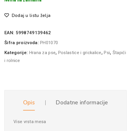
Nema na zalihama
Dodaj u listu želja
EAN:
5998749139462
Šifra proizvoda:
PH01070
Kategorije:
Hrana za pse
,
Poslastice i grickalice
,
Psi
,
Štapići
i rolnice
Opis
Dodatne informacije
Vise vrsta mesa