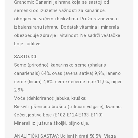
Grandmix Canarini je hrana koja se sastoji od
semenki od izuzetne važnosti za kanarince,
obogaćena voćem i biskvitima. Pruža raznovrsnu i
izbalansiranu ishranu. Dodatak vitamina i minerala
obezbeđuje zdravlje i vitalnost. Ne sadrži veštačke
boje i aditive.
SASTOJCI:
Seme (prirodno): kanarinsko seme (phalaris
canariensis) 64%, ovas (avena sativa) 9,9%, laneno
seme (linum) 4,8%, seme šećerne repe 11,0%, niger
2,9%;
Voće (dehidrirano): jabuka, kruška;
Biskviti: pšenično brašno (triticum vulgare), kvasac,
šećer, jestive boje (E102-E124 E133-E110).
Minerali iz ljuštura školjki, biljno ulje.
ANALITIČKI SASTAV: Ugljeni hidrati 58,5%, Vlaga