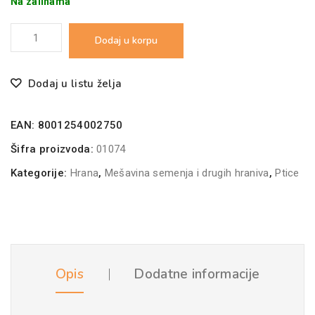
Na zalihama
Padovan
Dodaj u korpu
Grandmix
Canarini
Dodaj u listu želja
400g
količina
EAN:
8001254002750
Šifra proizvoda:
01074
Kategorije:
Hrana
,
Mešavina semenja i drugih hraniva
,
Ptice
Opis
Dodatne informacije