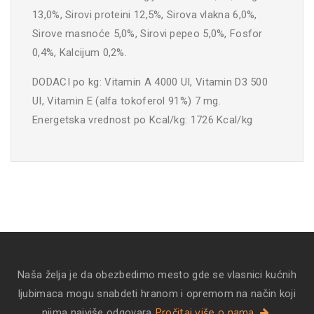
13,0%, Sirovi proteini 12,5%, Sirova vlakna 6,0%,
Sirove masnoće 5,0%, Sirovi pepeo 5,0%, Fosfor
0,4%, Kalcijum 0,2%.
DODACI po kg: Vitamin A 4000 UI, Vitamin D3 500
UI, Vitamin E (alfa tokoferol 91%) 7 mg.
Energetska vrednost po Kcal/kg: 1726 Kcal/kg
Naša želja je da obezbedimo mesto gde se vlasnici kućnih
ljubimaca mogu snabdeti hranom i opremom na način koji
Pročitaj više o nama
njima najviše odgovara