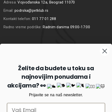
Adresa:
Vojvođanska 12a, Beograd 11070
Email:
podrska@petklub.rs
Kontakt telefon:
011 77 01 288
Radno vreme podrške:
Radnim danima 09:00-17:00
Prijavite se na naš newsletter
Želite da budete u toku sa
najnovijim ponudama i
Prijavi se
akcijama? 👀
Prijavite se na naš newsletter.