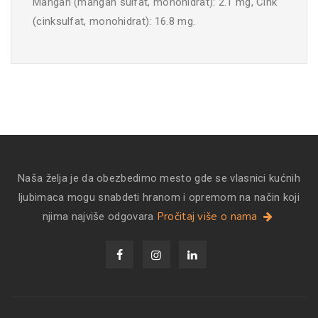
Mangan (mangan sulfat, monohidrat): 2.1 mg, Cink
(cinksulfat, monohidrat): 16.8 mg.
Naša želja je da obezbedimo mesto gde se vlasnici kućnih
ljubimaca mogu snabdeti hranom i opremom na način koji
Pročitaj više o nama
njima najviše odgovara