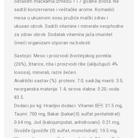
odraslim mačkama između 1 i 7 godine života. Ne
sadrži konzervanse i veštačke arome. Komadići
mesa u ukusnom sosu pružiće mački zdrav i
ukusan obrok. Sadrži vitamine i minerale neophodne
za zdrav obrok. Dodatak vitamina jača imunitet
čineći organizam otporan na bolesti.
Sastojci: Meso i proizvodi životinjskog porekla
(26%), žitarice, riba i proizvodi ribe (uključujući 4%
lososa), minerali, razni šećeri.
Analitički sastav (%): proteini: 7.0; sadržaj masti: 3.5;
neorganska materija: 1.4; sirova vlakna: 0.20; voda:
83.5.
Dodaci po kg: Hranljivi dodaci: Vitamin B: 31.5 mg,
Taurin: 700 mg, Bakar (bakar(II) sulfat pentahidrat):
0.64 mg, Jod (kalcijumjodat, anhidrovani): 0.21 mg,
Gvožđe (gvožđe (II) sulfat, monohidrat): 10.5 mg,