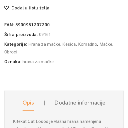
Dodaj u listu želja
EAN:
5900951307300
Šifra proizvoda:
09161
Kategorije:
Hrana za mačke
,
Kesica
,
Komadno
,
Mačke
,
Obroci
Oznaka:
hrana za mačke
Opis
Dodatne informacije
Kitekat Cat Losos je vlažna hrana namenjena