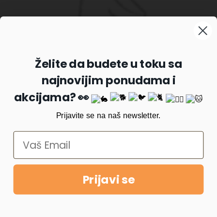
Prijavite se na naš newsletter
Želite da budete u toku sa
najnovijim ponudama i
Prijavi se
akcijama? 👀
Prijavite se na naš newsletter.
Prijavi se
Copyright © 2022
PetKlub
. All rights reserved. Made with ❤️
by
CodeIT