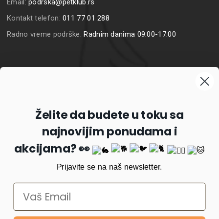
Email:
podrska@petklub.rs
Kontakt telefon:
011 77 01 288
Radno vreme podrške:
Radnim danima 09:00-17:00
Prijavite se na naš newsletter
Želite da budete u toku sa
najnovijim ponudama i
Prijavi se
akcijama? 👀
Prijavite se na naš newsletter.