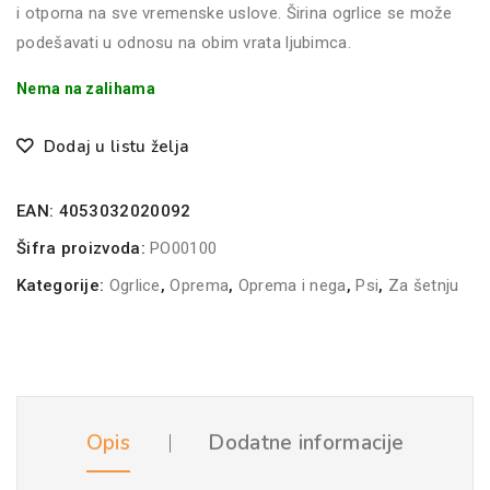
i otporna na sve vremenske uslove. Širina ogrlice se može
podešavati u odnosu na obim vrata ljubimca.
Nema na zalihama
Dodaj u listu želja
EAN:
4053032020092
Šifra proizvoda:
PO00100
Kategorije:
Ogrlice
,
Oprema
,
Oprema i nega
,
Psi
,
Za šetnju
Opis
Dodatne informacije