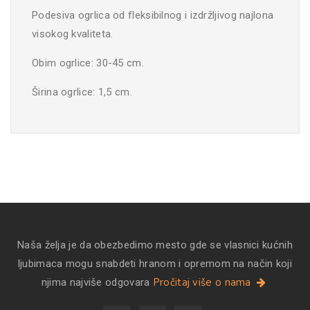
Podesiva ogrlica od fleksibilnog i izdržljivog najlona
visokog kvaliteta.
Obim ogrlice: 30-45 cm.
Širina ogrlice: 1,5 cm.
Naša želja je da obezbedimo mesto gde se vlasnici kućnih
ljubimaca mogu snabdeti hranom i opremom na način koji
Pročitaj više o nama
njima najviše odgovara